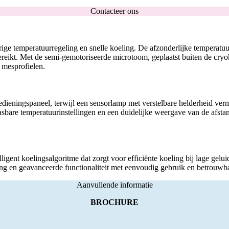
Contacteer ons
e temperatuurregeling en snelle koeling. De afzonderlijke temperatuur
ereikt. Met de semi-gemotoriseerde microtoom, geplaatst buiten de cry
 mesprofielen.
ieningspaneel, terwijl een sensorlamp met verstelbare helderheid verm
asbare temperatuurinstellingen en een duidelijke weergave van de afst
igent koelingsalgoritme dat zorgt voor efficiënte koeling bij lage gel
ing en geavanceerde functionaliteit met eenvoudig gebruik en betrouwbar
Aanvullende informatie
BROCHURE