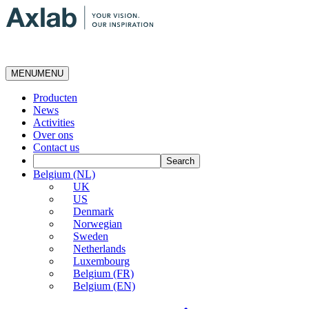
MENU
MENU
Producten
News
Activities
Over ons
Contact us
Belgium (NL)
UK
US
Denmark
Norwegian
Sweden
Netherlands
Luxembourg
Belgium (FR)
Belgium (EN)