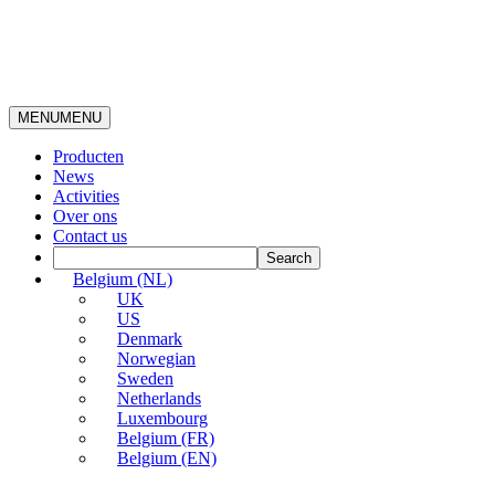
MENU
MENU
Producten
News
Activities
Over ons
Contact us
Belgium (NL)
UK
US
Denmark
Norwegian
Sweden
Netherlands
Luxembourg
Belgium (FR)
Belgium (EN)